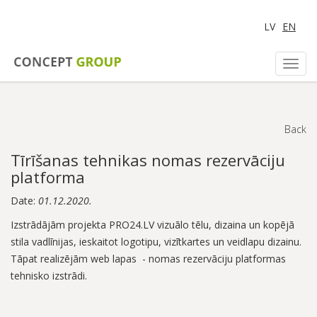
LV
EN
Toggl
navig
Back
Tīrīšanas tehnikas nomas rezervāciju
platforma
Date:
01.12.2020.
Izstrādājām projekta PRO24.LV vizuālo tēlu, dizaina un kopējā
stila vadlīnijas, ieskaitot logotipu, vizītkartes un veidlapu dizainu.
Tāpat realizējām web lapas - nomas rezervāciju platformas
tehnisko izstrādi.