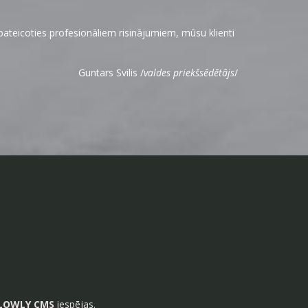
eicoties profesionāliem risinājumiem, mūsu klienti
Guntars Svilis /
valdes priekšsēdētājs
/
LOWLY CMS
iespējas.