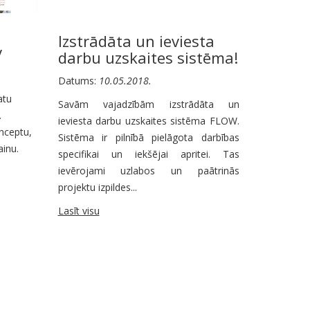
Izstrādāta un ieviesta
v
darbu uzskaites sistēma!
Datums:
10.05.2018.
atu
Savām vajadzībām izstrādāta un
.
ieviesta darbu uzskaites sistēma FLOW.
onceptu,
Sistēma ir pilnībā pielāgota darbības
ainu.
specifikai un iekšējai apritei. Tas
ievērojami uzlabos un paātrinās
projektu izpildes...
Lasīt visu