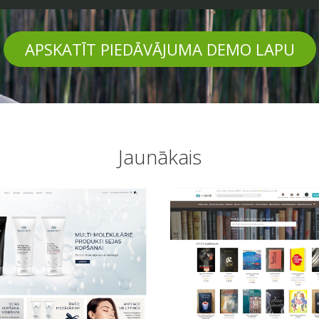
APSKATĪT PIEDĀVĀJUMA DEMO LAPU
Jaunākais