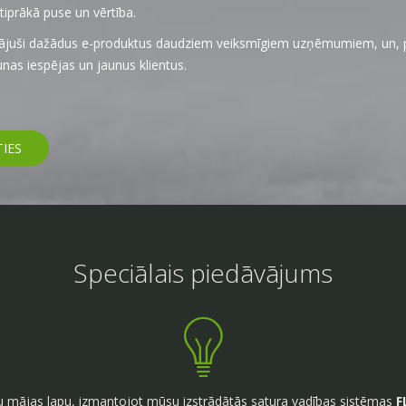
prākā puse un vērtība.
ājuši dažādus e-produktus daudziem veiksmīgiem uzņēmumiem, un, pat
aunas iespējas un jaunus klientus.
TIES
Speciālais piedāvājums
 mājas lapu, izmantojot mūsu izstrādātās satura vadības sistēmas
F