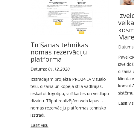
Izvei
veik
kosm
Mare
Tīrīšanas tehnikas
Datums
nomas rezervāciju
Paveikti
platforma
izveido
Datums:
01.12.2020.
dizaina 
klienta 
Izstrādājām projekta PRO24.LV vizuālo
konsult
tēlu, dizaina un kopējā stila vadlīnijas,
sistēmu
ieskaitot logotipu, vizītkartes un veidlapu
dizainu. Tāpat realizējām web lapas -
Lasīt vi
nomas rezervāciju platformas tehnisko
izstrādi.
Lasīt visu