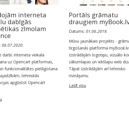
dojām interneta
Portāls grāmatu
alu dabīgās
draugiem myBook.l
ētikas zīmolam
Datums:
01.06.2019.
nce
Mūsu jaunākais projekts - grām
:
06.07.2020.
tirgošanās platforma myBook.lv
e darbi: interneta veikala
Izstrādājām logotipu, vizuālo k
šana uz Opencart platformas,
sākumlapas un iekšlapu web diz
un funkcionalitātes pielāgošana
Tāpat izstrādājām arī tehnisko
vajadzībām, tehniskās
risinājumu.
ācijas apgūstot Opencart
Lasīt visu
.
su