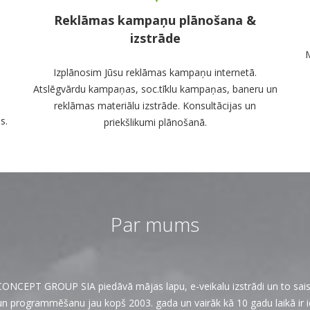
Reklāmas kampaņu plānošana &
izstrāde
M
Izplānosim Jūsu reklāmas kampaņu internetā.
Atslēgvārdu kampaņas, soc.tīklu kampaņas, baneru un
reklāmas materiālu izstrāde. Konsultācijas un
s.
priekšlikumi plānošanā.
Par mums
CEPT GROUP SIA piedāvā mājas lapu, e-veikalu izstrādi un to sai
un programmēšanu jau kopš 2003. gada un vairāk kā 10 gadu laikā ir i