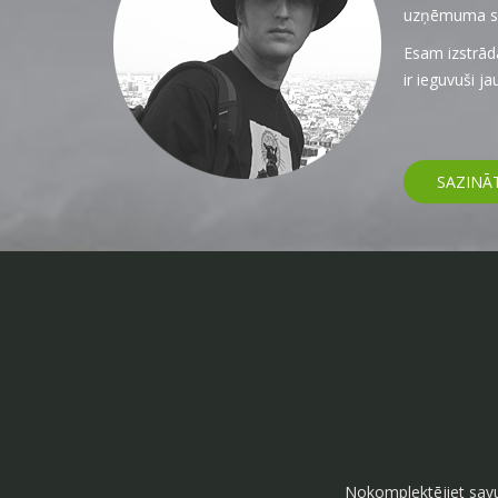
uzņēmuma sti
Esam izstrād
ir ieguvuši j
SAZINĀ
Nokomplektējiet savu