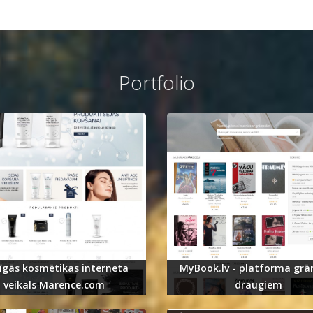
Portfolio
īgās kosmētikas interneta
MyBook.lv - platforma gr
veikals Marence.com
draugiem