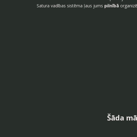
Satura vadības sistēma ļaus jums
pilnībā
organizē
Šāda mā